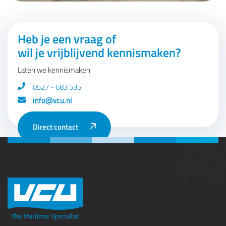
Heb je een vraag of
wil je vrijblijvend kennismaken?
Laten we kennismaken
0527 - 683 535
info@vcu.nl
Direct contact