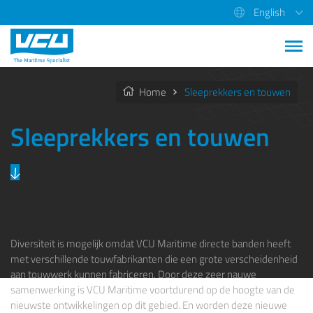
English
Home
Sleeprekkers en touwen
Sleeprekkers en touwen
Diversiteit is mogelijk omdat VCU Maritime directe banden heeft
met verschillende touwfabrikanten die een grote verscheidenheid
aan touwwerk kunnen fabriceren. Door deze zeer nauwe
samenwerking is VCU Maritime voortdurend op de hoogte van de
nieuwste ontwikkelingen op dit gebied. En worden deze nieuwe