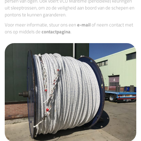
persen van ogen. Ook voert VCU Maritime (periodieke) keuringen
uit sleeptrossen, om zo de veiligheid aan boord van de schepen en
pontons te kunnen garanderen.
Voor meer informatie, stuur ons een
e-mail
of neem contact met
ons op middels de
contactpagina
.