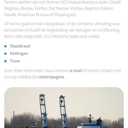
Tevens werken wij met diverse IACS klassenbureaus zoals; Lloyds
Register, Bureau Veritas, Det Norske Veritas, Registro Italiano
Navale, American Bureau of Shipping etc.
Of het nu gaat om een sleepdraad, of de complete uitrusting voor
een ponton inclusief de begeleiding van optuigen en certificering.
Wat u ook nodig hebt, VCU Maritime staat voor u klaar.
Staaldraad
Kettingen
Touw
Voor meer informatie, stuur ons een
e-mail
of neem contact met
ons op middels de
contactpagina
.