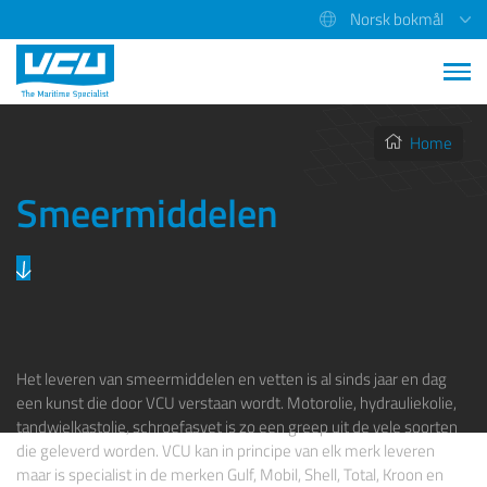
Norsk bokmål
Home
Smeermiddelen
Het leveren van smeermiddelen en vetten is al sinds jaar en dag
een kunst die door VCU verstaan wordt. Motorolie, hydrauliekolie,
tandwielkastolie, schroefasvet is zo een greep uit de vele soorten
die geleverd worden. VCU kan in principe van elk merk leveren
maar is specialist in de merken Gulf, Mobil, Shell, Total, Kroon en