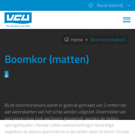
Norsk bokmål
Home
Boomkor (matten)
Boomkor (matten)
Bij de boomkorvisserij wordt er gebruik gemaakt van 2 netten die
aan weerskanten van het schip worden uitgezet. Doormiddel van
een ijzeren buis (ook wel boom genoemd), worden de netten
opengehouden. Hieraan zitten wekkerkettingen bevestigd
waardoor de platvis opschrikt en in de netten terecht komt. Omdat