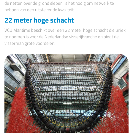
de netten over de grond slepen, is het nodig om netwerk te
hebben van een uitstekende kwaliteit.
22 meter hoge schacht
VCU Maritime beschikt over een 22 meter hoge schacht die uniek
te noemen is voor de Nederlandse visserijbranche en biedt de
visserman grote voordelen.