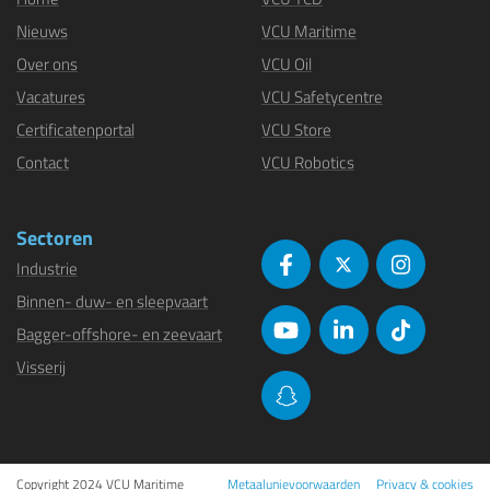
Nieuws
VCU Maritime
Over ons
VCU Oil
Vacatures
VCU Safetycentre
Certificatenportal
VCU Store
Contact
VCU Robotics
Sectoren
Industrie
Binnen- duw- en sleepvaart
Bagger-offshore- en zeevaart
Visserij
Copyright 2024 VCU Maritime
Metaalunievoorwaarden
Privacy & cookies