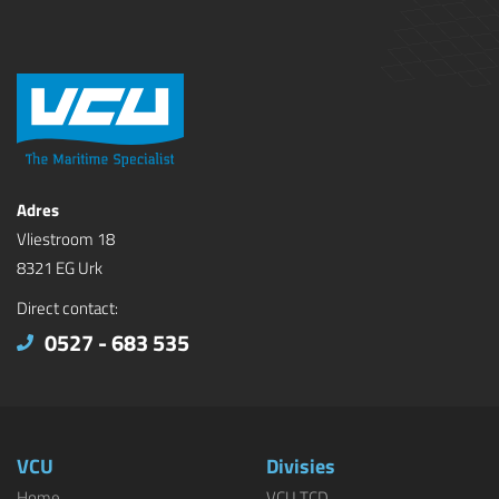
Adres
Vliestroom 18
8321 EG Urk
Direct contact:
0527 - 683 535
VCU
Divisies
Home
VCU TCD