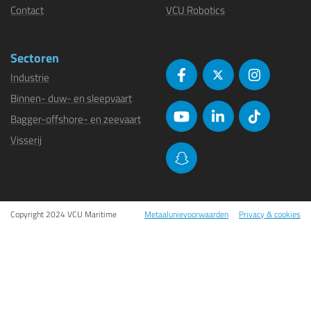
Contact
VCU Robotics
Sectoren
Industrie
Binnen- duw- en sleepvaart
Bagger-offshore- en zeevaart
Visserij
Copyright 2024 VCU Maritime
Metaalunievoorwaarden
Privacy & cookies