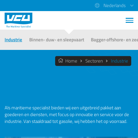
Nederlands
Industrie
Binnen- duw- en sleepvaart
Bagger-offshore- en ze
Home
Sectoren
Industrie
Sectoren
Industrie
Als maritieme specialist bieden wij een uitgebreid pakket aan
goederen en diensten, met focus op innovatie en service voor de
industrie. Van staaldraad tot gasolie, wij hebben het op voorraad.
Previous
Next