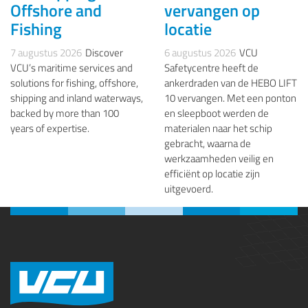
Offshore and
vervangen op
Fishing
locatie
7 augustus 2026
Discover
6 augustus 2026
VCU
VCU’s maritime services and
Safetycentre heeft de
solutions for fishing, offshore,
ankerdraden van de HEBO LIFT
shipping and inland waterways,
10 vervangen. Met een ponton
backed by more than 100
en sleepboot werden de
years of expertise.
materialen naar het schip
gebracht, waarna de
werkzaamheden veilig en
efficiënt op locatie zijn
uitgevoerd.