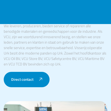
Alles in huis voor de industrie
We leveren, produceren, bieden service of repareren alle
benodigde materialen en gereedschappen voor de industrie. Als
VCU, zijn we voortdurend innoverend bezig, en stellen we onze
leden, partners en klanten in staat om gebruik te maken van onze
snelle service, expertise en betrouwbaarheid. Visserijcoöperatie
Urk bezit drie moderne panden op Urk. Zowel het hoofdkantoor als
VCU Oil BV, VCU Store BV, VCU Safetycentre BV, VCU Maritime BV
en VCU TCD BV bevinden zich op Urk.
Direct contact