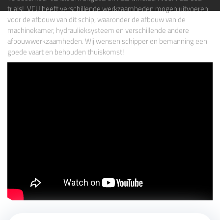
trials! VCU heeft verschillende werkzaamheden mogen uitvoeren
voor de afbouw van dit schip, waaronder de afbouw van de
machinekamer, hydraulieksysteem en verschillende andere
afbouwwerkzaamheden. Wij wensen schipper en bemanning een
goede vaart en behouden thuiskomst!