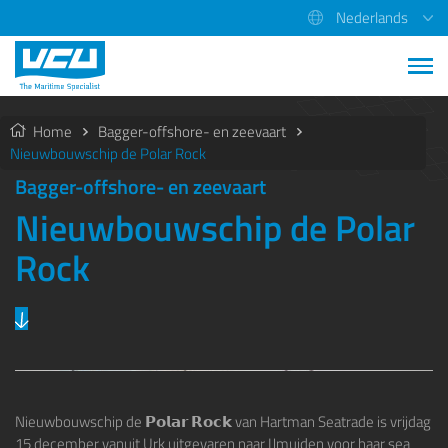
Nederlands
Home
Bagger-offshore- en zeevaart
Nieuwbouwschip de Polar Rock
Bagger-offshore- en zeevaart
Nieuwbouwschip de Polar
Rock
Nieuwbouwschip de 𝗣𝗼𝗹𝗮𝗿 𝗥𝗼𝗰𝗸 van
Hartman Seatrade
is vrijdag
15 december vanuit Urk uitgevaren naar IJmuiden voor haar sea