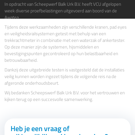
In opdracht van
Scheepwerf Balk Urk B.V.
heeft
VCU
afgelopen
week diverse proefbelastingen uitgevoerd aan boord van de
Awatea.
Tijdens deze werkzaamheden zijn verschillende kranen, pad eyes
en veiligheidsrailsystemen getest met behulp van een
trekkrachtmeter in combinatie met een waterzak of ankertester.
Op deze manier zijn de systemen, hijsmiddelen en
bevestigingspunten gecontroleerd op hun belastbaarheid en
betrouwbaarheid.
Dankzij deze uitgebreide testen is vastgesteld dat de installaties
veilig kunnen worden ingezet tijdens de volgende reis na de
afgeronde onderhoudsbeurt.
Wij bedanken Scheepswerf Balk Urk B.V. voor het vertrouwen en
kijken terug op een succesvolle samenwerking.
Heb je een vraag of