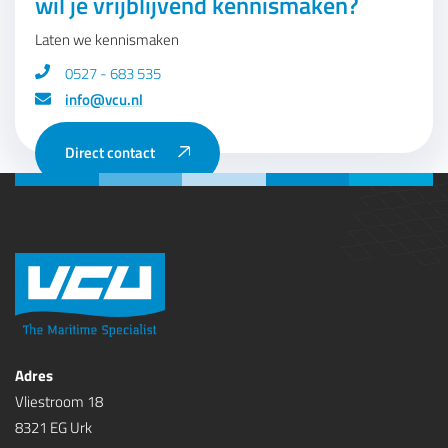
wil je vrijblijvend kennismaken?
Laten we kennismaken
0527 - 683 535
info@vcu.nl
Direct contact
Adres
Vliestroom 18
8321 EG Urk