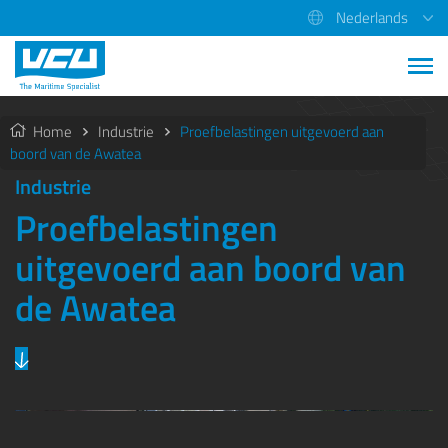
Nederlands
Home
Industrie
Proefbelastingen uitgevoerd aan
boord van de Awatea
Industrie
Proefbelastingen
uitgevoerd aan boord van
de Awatea
Previous
Next