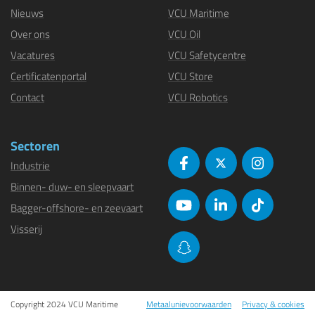
Nieuws
VCU Maritime
Over ons
VCU Oil
Vacatures
VCU Safetycentre
Certificatenportal
VCU Store
Contact
VCU Robotics
Sectoren
Industrie
Binnen- duw- en sleepvaart
Bagger-offshore- en zeevaart
Visserij
Copyright 2024 VCU Maritime
Metaalunievoorwaarden
Privacy & cookies