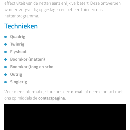
effectiviteit van de netten aanzienlijk verbetert. Deze ontwerpen
worden zorgvuldig opgeslagen en beheerd binnen ons
nettenprogramma.
Technieken
Quadrig
Twinrig
Flyshoot
Boomkor (matten)
Boomkor (tong en schol
Outrig
Singlerig
Voor meer informatie, stuur ons een
e-mail
of neem contact met
ons op middels de
contactpagina
.