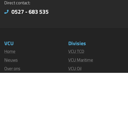
Direct contact:
0527 - 683 535
VCU
Divisies
Home
VCU TCD
Nieuws
VCU Maritime
Over ons
VCU Oil
Vacatures
VCU Safetycentre
Certificatenportal
VCU Store
Contact
VCU Robotics
Sectoren
Industrie