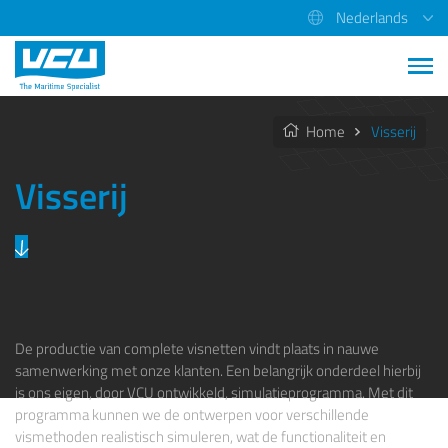
Nederlands
Home
Visserij
Visserij
De productie van complete visnetten vindt plaats in nauwe
samenwerking met onze klanten. Een belangrijk onderdeel hierbij
is ons eigen, door VCU ontwikkeld, simulatieprogramma. Met dit
programma kunnen we de ontwerpen voor verschillende
vismethoden realistisch simuleren, wat de functionaliteit en