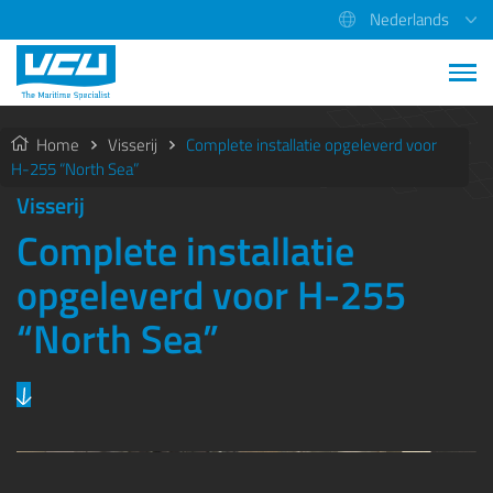
Nederlands
Home
Visserij
Complete installatie opgeleverd voor
H-255 “North Sea”
Visserij
Complete installatie
opgeleverd voor H-255
“North Sea”
Previous
Next