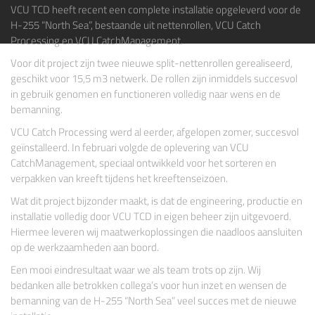
VCU TCD
heeft recent een complete installatie opgeleverd voor de
H-255 “North Sea”
, bestaande uit nettenrollen, VCU Catch
Processing en VCU CatchManagement.
Voor dit project zijn twee nieuwe split-nettenrollen gerealiseerd,
geschikt voor 15,5 m3 netwerk. De rollen zijn inmiddels succesvol
in gebruik genomen en functioneren volledig naar wens en de
bemanning.
VCU Catch Processing werd al eerder, afgelopen zomer, succesvol
geïnstalleerd. In februari volgde de oplevering van VCU
CatchManagement, speciaal ontwikkeld voor het sorteren en
verpakken van kreeft tijdens het kreeftenseizoen.
Wat dit project bijzonder maakt, is dat de engineering, productie en
installatie volledig door VCU TCD in eigen beheer zijn uitgevoerd.
Hiermee leveren wij maatwerkoplossingen die naadloos aansluiten
op de werkzaamheden aan boord.
Een mooi eindresultaat waar we als team trots op zijn. Wij
bedanken alle betrokken collega’s voor hun inzet en wensen de
bemanning van de H-255 “North Sea” veel succes met de nieuwe