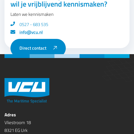
wil je vrijblijvend kennismaken?
Laten we kennismaken
0527 - 683 535
info@vcu.nl
Direct contact
Adres
Vliestroom 18
8321 EG Urk