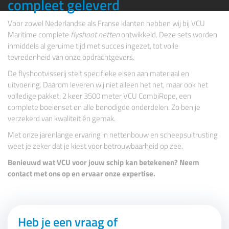
compleet geleverd
Voor zowel Nederlandse als Franse klanten hebben wij bij VCU
Maritime complete
flyshoot netten
ontwikkeld. Deze sets worden
inmiddels al geruime tijd met succes ingezet, tot volle
tevredenheid van onze opdrachtgevers.
De flyshootvisserij stelt specifieke eisen aan materiaal en
uitvoering. Daarom leveren wij niet alleen het net, maar ook het
volledige pakket: 2 keer 3500 meter
VCU CombiRope
, een
complete boeienset en alle benodigde onderdelen. Zo ben je
verzekerd van kwaliteit én gemak.
Met onze jarenlange ervaring in nettenbouw en scheepsuitrusting
weet je zeker dat je kiest voor betrouwbaarheid op zee.
Benieuwd wat
VCU
voor jouw schip kan betekenen? Neem
contact met ons op en ervaar onze expertise.
Heb je een vraag of