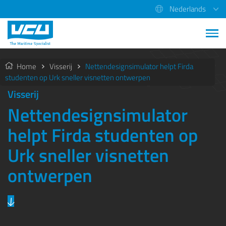
Nederlands
Home
Visserij
Nettendesignsimulator helpt Firda
studenten op Urk sneller visnetten ontwerpen
Visserij
Nettendesignsimulator
helpt Firda studenten op
Urk sneller visnetten
ontwerpen