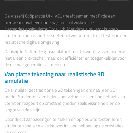
De Visserij Coöperatie Urk (
VCU
) heeft samen met Firda een
nieuwe innovatieve onderwijstool ontwikkeld: de
Nettendesignsimulator Firda Urk. Met deze simulator kunnen
studenten hun visnetten sneller ontwerpen en direct testen in een
realistische digitale omgeving.
Dankzij de Nettendesignsimulator
Firda Urk
wordt visserijonderwijs
niet alleen praktischer, maar ook efficiënter en toegankelijker voor
de nieuwe generatie vakmensen.
Van platte tekening naar realistische 3D
simulatie
De simulator zet traditionele 2D tekeningen om naar een 3D
model. Studenten zien tijdens het virtueel vissen hoe het net zich
vormt en reageert op omstandigheden zoals vissnelheid en de
lengte van de vislijn.
Door direct aanpassingen te maken en opnieuw te testen, leren
studenten sneller welke keuzes invloed hebben op de prestaties
van een net.