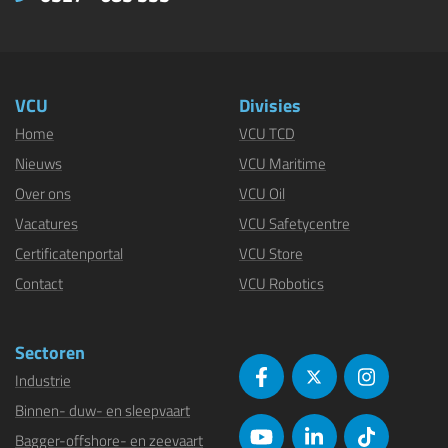
VCU
Divisies
Home
VCU TCD
Nieuws
VCU Maritime
Over ons
VCU Oil
Vacatures
VCU Safetycentre
Certificatenportal
VCU Store
Contact
VCU Robotics
Sectoren
Industrie
Binnen- duw- en sleepvaart
Bagger-offshore- en zeevaart