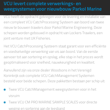
VCU levert complete verwerkings- en
weegsystemen voor nieuwbouw Parkol Marine
VCU heeft de opdracht gekregen voor de levering en installatie van
een compleet VCU
CatchProcessing Systeem
aan boord van twee
nieuw te bouwen trawlers door
Parkol Marine Engineering
. Deze
schepen worden gebouwd in opdracht van
Lockers Trawlers
, een
joint venture met
UK Fisheries
.
Het VCU CatchProcessing Systeem staat garant voor een efficiënte
en voedselveilige verwerking van vis aan boord. Van de eerste
aanvoer tot aan sortering en opslag, elke stap in het proces wordt
geoptimaliseerd voor snelheid, nauwkeurigheid en kwaliteit.
Aanvullend zijn via onze dealer
Woodsons
in het Verenigd
Koninkrijk ook complete VCU CatchManagement Systemen
besteld voor beide schepen. Deze pakketten bestaan per schip uit:
Twee VCU CatchManagement weegsystemen voor in het
visruim
Twee VCU CM PRO MARINE SAMPLE SCALES voor directe
weging en sortering aan de leesband