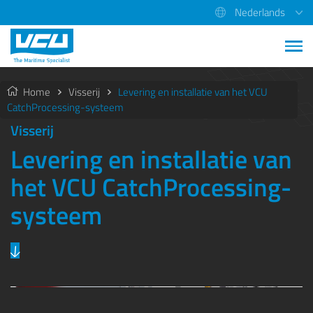
Nederlands
Home
Visserij
Levering en installatie van het VCU
CatchProcessing-systeem
Visserij
Levering en installatie van
het VCU CatchProcessing-
systeem