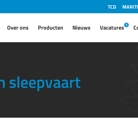
TCD
MARIT
5
Over ons
Producten
Nieuws
Vacatures
C
n sleepvaart