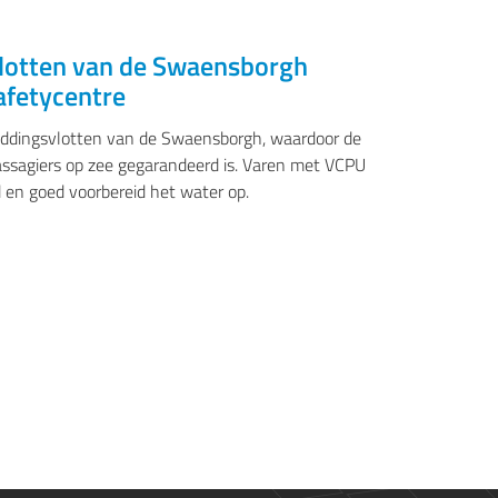
vlotten van de Swaensborgh
 SLEEPVAART, BAGGER-OFFSHORE- EN ZEEVAART
afetycentre
eddingsvlotten van de Swaensborgh, waardoor de
assagiers op zee gegarandeerd is. Varen met VCPU
wd en goed voorbereid het water op.