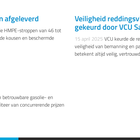
n afgeleverd
Veiligheid reddings
ER-OFFSHORE- EN
VISSERIJ, BINNEN- DUW EN
gekeurd door VCU S
rde HMPE-stroppen van 46 tot
gde kousen en beschermde
15 april 2025
VCU keurde de r
veiligheid van bemanning en p
betekent altijd veilig, vertrou
RIE, BAGGER-OFFSHORE- EN
n betrouwbare gasolie- en
iteer van concurrerende prijzen