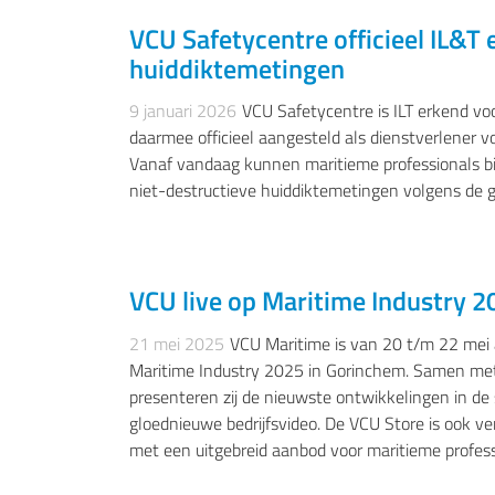
VCU Safetycentre officieel IL&T
VISSERIJ, BINNEN- DUW EN SLEEPVAART, BAGG
huiddiktemetingen
9 januari 2026
VCU Safetycentre is ILT erkend vo
daarmee officieel aangesteld als dienstverlener 
Vanaf vandaag kunnen maritieme professionals bi
niet-destructieve huiddiktemetingen volgens de g
VCU live op Maritime Industry 2
BI
21 mei 2025
VCU Maritime is van 20 t/m 22 mei
Maritime Industry 2025 in Gorinchem. Samen met
presenteren zij de nieuwste ontwikkelingen in de s
gloednieuwe bedrijfsvideo. De VCU Store is ook 
met een uitgebreid aanbod voor maritieme profess