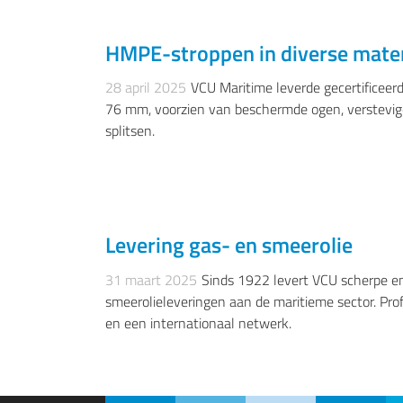
HMPE-stroppen in diverse mate
BINNEN- DUW EN SLEEPVAART, INDUSTRIE, BAGG
ZEEVAART, VISSERIJ
28 april 2025
VCU Maritime leverde gecertificee
76 mm, voorzien van beschermde ogen, verstevi
splitsen.
Levering gas- en smeerolie
VISSERIJ, BINNEN- DUW EN SLEEPVAART, INDUST
ZEEVAART
31 maart 2025
Sinds 1922 levert VCU scherpe e
smeerolieleveringen aan de maritieme sector. Prof
en een internationaal netwerk.