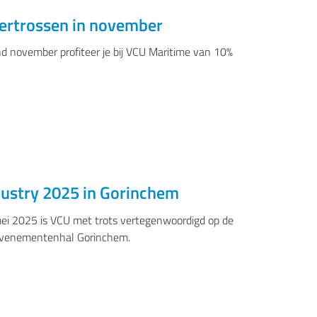
ertrossen in november
VISSERIJ, BINNEN- DUW EN SLEEPVAART
 november profiteer je bij VCU Maritime van 10%
ustry 2025 in Gorinchem
BINNEN- DUW EN SLEEPVAART
ei 2025 is VCU met trots vertegenwoordigd op de
 Evenementenhal Gorinchem.