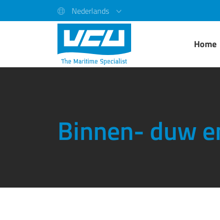
Nederlands
Home
Binnen- duw e