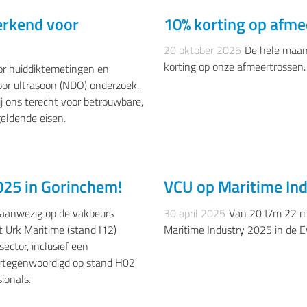
 erkend voor
10% korting op afme
ER-OFFSHORE- EN ZEEVAART
20 oktober 2025
De hele maand
korting op onze afmeertrossen.
or huiddiktemetingen en
voor ultrasoon (NDO) onderzoek.
j ons terecht voor betrouwbare,
eldende eisen.
025 in Gorinchem!
VCU op Maritime Ind
NNEN- DUW EN SLEEPVAART
 aanwezig op de vakbeurs
30 april 2025
Van 20 t/m 22 m
 Urk Maritime (stand I12)
Maritime Industry 2025 in de
ector, inclusief een
vertegenwoordigd op stand H02
ionals.