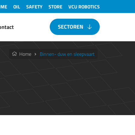
IME
OIL
SAFETY
STORE
VCU ROBOTICS
SECTOREN
ontact
Home
Binnen- duw en sleepvaart