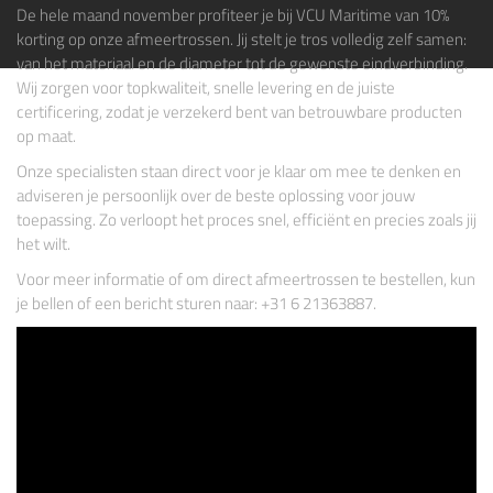
De hele maand november profiteer je bij
VCU Maritime
van 10%
korting op onze afmeertrossen. Jij stelt je tros volledig zelf samen:
van het materiaal en de diameter tot de gewenste eindverbinding.
Wij zorgen voor topkwaliteit, snelle levering en de juiste
certificering, zodat je verzekerd bent van betrouwbare producten
op maat.
Onze specialisten staan direct voor je klaar om mee te denken en
adviseren je persoonlijk over de beste oplossing voor jouw
toepassing. Zo verloopt het proces snel, efficiënt en precies zoals jij
het wilt.
Voor meer informatie of om direct afmeertrossen te bestellen, kun
je bellen of een bericht sturen naar: +31 6 21363887.