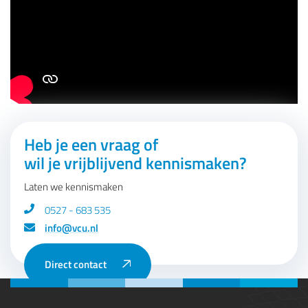
Heb je een vraag of
wil je vrijblijvend kennismaken?
Laten we kennismaken
0527 - 683 535
info@vcu.nl
Direct contact